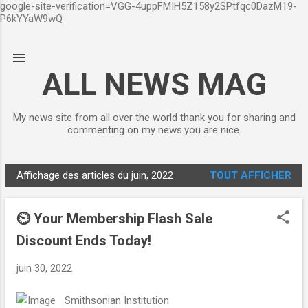
google-site-verification=VGG-4uppFMIH5Z158y2SPtfqc0DazM19-
Accéder au contenu principal
P6kYYaW9wQ
ALL NEWS MAG
My news site from all over the world thank you for sharing and
commenting on my news.you are nice.
Affichage des articles du juin, 2022
TOUT AFFICHER
A
r
⏲ Your Membership Flash Sale
t
i
Discount Ends Today!
c
juin 30, 2022
l
e
Smithsonian Institution