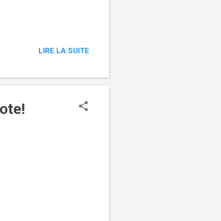
­͏ ­͏ ­͏ ­͏ ­͏ ­͏ ­͏ ­͏
LIRE LA SUITE
ote!
 ‌ ͏ ‌ ͏ ‌ ͏ ‌ ͏ ‌ ͏ ‌ ͏ ‌
 ‌ ͏ ‌ ͏ ‌ ͏ ‌ ͏ ‌ ͏ ‌ ͏ ‌
 ͏ ‌ ͏ ‌ ͏ ‌ ͏ ‌ ͏ ‌ ͏ ‌ ͏
 ‌ ͏ ‌ ͏ ‌ ͏ ‌ ͏ ‌ ͏ ‌ ͏ ‌