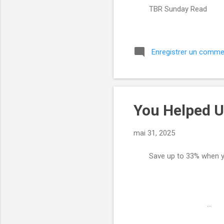
TBR Sunday Read ͏ 
­͏ ­͏ ­͏ ­͏ ­͏ ­͏ ­
Enregistrer un comme
You Helped 
mai 31, 2025
Save up to 33% when y
͏ ‌ ͏ ‌ ͏ ‌ ͏ ‌ ͏ ‌ ͏
͏ ‌ ͏ ‌ ͏ ‌ ͏ ‌ ͏ ‌ ͏
‌ ͏ ‌ ͏ ‌ ͏ ‌ ͏ ‌ ͏ ‌
͏ ‌ ͏ ‌ ͏ ‌ ͏ ‌ ͏ ...