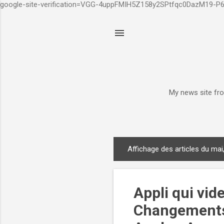
google-site-verification=VGG-4uppFMIH5Z158y2SPtfqc0DazM19-
My news site fro
Affichage des articles du mai
A
r
t
Appli qui vid
i
c
Changements 
l