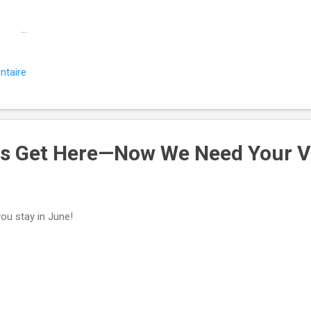
­͏ ­͏ ­͏ ­͏ ­͏ ­͏ ­͏ ­͏ ­͏ ­͏ ­͏ ­͏ ­͏ ­͏ ­͏ ­͏ ­͏ ­͏ ­͏ 
͏ ­...
ntaire
Us Get Here—Now We Need Your V
ou stay in June! ͏ ‌ ͏ ‌ ͏ ‌ ͏ ‌ ͏ ‌ ͏ ‌ ͏ ‌ ͏ ‌ ͏ ‌ ͏ ‌ ͏ ‌ ͏ ‌ ͏
 ‌ ͏ ‌ ͏ ‌ ͏ ‌ ͏ ‌ ͏ ‌ ͏ ‌ ͏ ‌ ͏ ‌ ͏ ‌ ͏ ‌ ͏ ‌ ͏ ‌ ͏ ‌ ͏ ‌ ͏ ‌ ͏
 ‌ ͏ ‌ ͏ ‌ ͏ ‌ ͏ ‌ ͏ ‌ ͏ ‌ ͏ ‌ ͏ ‌ ͏ ‌ ͏ ‌ ͏ ‌ ͏ ‌ ͏ ‌ ͏ ‌ ͏ ‌
 ͏ ‌ ͏ ‌ ͏ ‌ ͏ ‌ ͏ ‌ ͏ ‌ ͏ ‌ ͏ ‌ ͏ ‌ ͏ ‌ ͏ ‌ ͏ ‌ ͏ ‌ ͏ ‌ ͏ ‌ ͏