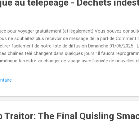
ue au télépéage - Déchets indes
stuce pour voyager gratuitement (et légalement) Vous pouvez consulte
ous ne souhaitez plus recevoir de message de la part de Comment 
etirer facilement de notre liste de diffusion Dimanche 01/06/202
es chaînes télé changent dans quelques jours : il faudra reprogram
 numérique terrestre va changer de visage avec l'arrivée de nouvelles c
n complète. Vous devrez reprogrammer votre téléviseur pour suivre
'arnaque au télépéage : attention à cette nouvelle escroquerie sur l
ntaire
 vous recevez un SMS ou un mail prétendant que devez régler un télé
 arnaque ...
p Traitor: The Final Quisling Sm