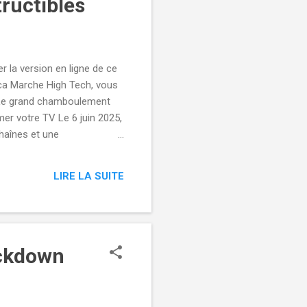
tructibles
r la version en ligne de ce
ca Marche High Tech, vous
5 Le grand chamboulement
mer votre TV Le 6 juin 2025,
haînes et une
 le mouvement. Lire Piège
es autoroutes de France
LIRE LA SUITE
péage impayé. Il s'agit
ackdown