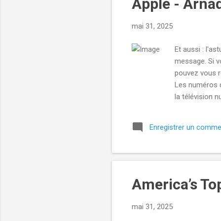
Apple - Arnaq
e
s
mai 31, 2025
Et aussi : l'a
message. Si v
pouvez vous r
Les numéros d
la télévision
renumérotatio
sur la route L
Enregistrer un comme
Méfiez-vous si
d'une nouvelle
America’s To
mai 31, 2025