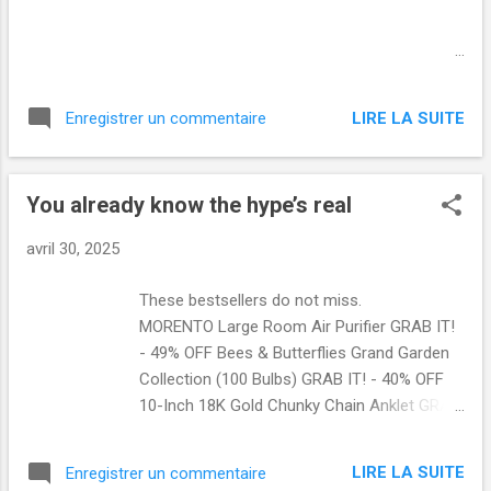
Indispensable à notre quotidien, les produits
͏ ‌ ͏ ‌ ͏ ‌ ͏ ‌ ͏ ‌ ͏ ‌ ͏ ‌ ͏ ‌ ͏ ‌ ͏ ‌
d'hygiène ne sont pas vendus aux mêmes prix
͏ ‌ ͏ ‌ ͏ ‌ ͏ ‌ ͏ ‌ ͏ ‌ ͏ ‌ ͏ ‌ ͏ ‌ ͏ ‌ ͏ ‌
partout. Et c'est chez un discounter b...
͏ ‌ ͏ ‌ ͏ ‌ ͏ ‌ ͏ ‌ ͏ ‌ ͏ ‌ ͏ ‌ ͏ ‌ ͏ ‌ ͏ ‌
͏ ‌ ͏ ‌ ͏ ‌ ͏ ‌ ͏ ‌ ͏ ‌ ͏ ‌ ͏ ‌ ͏ ‌ ͏ ‌
LIRE LA SUITE
Enregistrer un commentaire
͏ ‌ ͏ ‌ ͏ ‌ ͏ ‌ ͏ ‌ ͏ ‌ ͏ ‌ ͏ ‌ ͏ ‌ ͏ ‌ ͏ ‌
͏ ‌ ͏ ‌ ͏ ‌ ͏ ‌ ͏ ‌ ͏ ‌ ͏ ‌ ͏ ‌ ͏ ‌ ͏ ‌ ͏ ‌
͏ ‌ ͏ ‌ ͏ ‌ ͏ ‌ ͏ ‌ ͏ ‌ ͏ ‌ ͏ ‌ ͏ ‌ ͏ ‌
You already know the hype’s real
͏ ‌ ͏ ‌ ͏ ‌ ͏ ‌ ͏ ‌ ͏ ‌ ͏ ‌ ͏ ‌ ͏ ‌ ͏ ‌ ...
avril 30, 2025
These bestsellers do not miss. ‌ ‌ ‌ ‌ ‌ ‌ ‌ ‌ ‌ ‌ ‌ ‌ ‌ ‌ ‌ ‌ ‌ ‌
MORENTO Large Room Air Purifier GRAB IT!
- 49% OFF Bees & Butterflies Grand Garden
Collection (100 Bulbs) GRAB IT! - 40% OFF
10-Inch 18K Gold Chunky Chain Anklet GRAB
IT! - 93% OFF Ring® Wired Video Doorbell
with HD Video & 2-Way Talk Audio (2021
LIRE LA SUITE
Enregistrer un commentaire
Release) GRAB IT! - 39% OFF Ironmax 12-