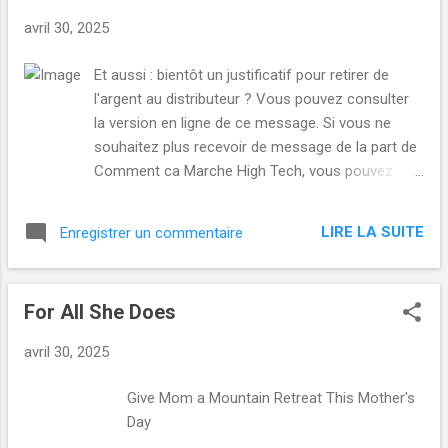
s
avril 30, 2025
Et aussi : bientôt un justificatif pour retirer de
l'argent au distributeur ? Vous pouvez consulter
la version en ligne de ce message. Si vous ne
souhaitez plus recevoir de message de la part de
Comment ca Marche High Tech, vous pouvez
vous retirer facilement de notre liste de diffusion
Jeudi 01/05/2025 Un drame spectaculaire Pas
LIRE LA SUITE
Enregistrer un commentaire
de chance : ce paquebot géant a fait naufrage un
vendredi 13 ! Il y a treize ans, un énorme
paquebot a fait un naufrage spectaculaire
For All She Does
entraînant la mort de 32 personnes. C'était un
vendredi 13. Une tragédie incroyable où se mêlent
avril 30, 2025
superstition et; surtout, erreurs humaines. Lire De
belles économies Bien mieux que les
Give Mom a Mountain Retreat This Mother's
hypermarchés : c'est chez ce discounter que les
Day ͏ ‌ ͏ ‌ ͏ ‌ ͏ ‌ ͏ ‌ ͏ ‌ ͏ ‌ ͏ ‌ ͏ ‌ ͏ ‌
produits d'hygiène sont les moins chers
͏ ‌ ͏ ‌ ͏ ‌ ͏ ‌ ͏ ‌ ͏ ‌ ͏ ‌ ͏ ‌ ͏ ‌ ͏ ‌ ͏ ‌