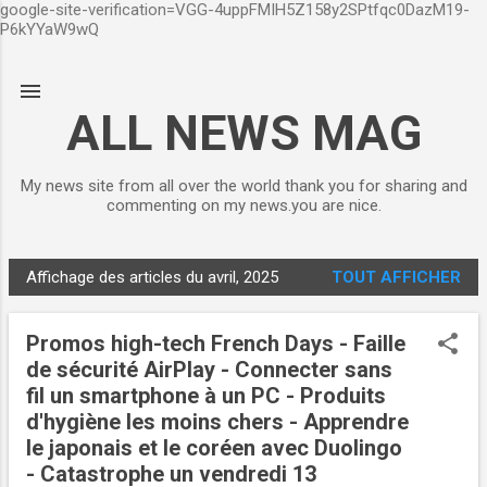
google-site-verification=VGG-4uppFMIH5Z158y2SPtfqc0DazM19-
Accéder au contenu principal
P6kYYaW9wQ
ALL NEWS MAG
My news site from all over the world thank you for sharing and
commenting on my news.you are nice.
Affichage des articles du avril, 2025
TOUT AFFICHER
A
r
Promos high-tech French Days - Faille
t
de sécurité AirPlay - Connecter sans
i
fil un smartphone à un PC - Produits
c
d'hygiène les moins chers - Apprendre
l
le japonais et le coréen avec Duolingo
e
- Catastrophe un vendredi 13