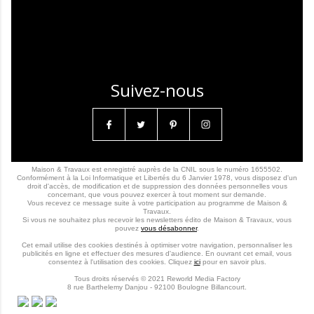
Suivez-nous
Maison & Travaux est enregistré auprès de la CNIL sous le numéro 1655502.
Conformément à la Loi Informatique et Libertés du 6 Janvier 1978, vous disposez d'un
droit d'accès, de modification et de suppression des données personnelles vous
concernant, que vous pouvez exercer à tout moment sur demande.
Vous recevez ce message suite à votre participation au programme de Maison &
Travaux.
Si vous ne souhaitez plus recevoir les newsletters édito de Maison & Travaux, vous
pouvez
vous désabonner
.
Cet email utilise des cookies destinés à optimiser votre navigation, personnaliser les
publicités en ligne et effectuer des mesures d'audience. En ouvrant cet email, vous
consentez à l'utilisation des cookies. Cliquez
ici
pour en savoir plus.
Tous droits réservés © 2021 Reworld Media Factory
8 rue Barthelemy Danjou - 92100 Boulogne Billancourt.