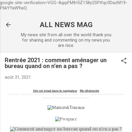
google-site-verification=VGG-4uppFMIH5Z158y2SPtfqc0DazM19-
Accéder au contenu principal
P6kYYaW9wQ
ALL NEWS MAG
My news site from all over the world thank you
for sharing and commenting on my news.you
are nice.
Rentrée 2021 : comment aménager un
bureau quand on n’en a pas ?
août 31, 2021
Voir cet email dans le navigateur
-
Me désinscrire
Pour être sûr(e) de recevoir nos newsletters, veuillez ajouter l'adresse site@nl.maison-
travaux.fr à votre carnet d'adresse.