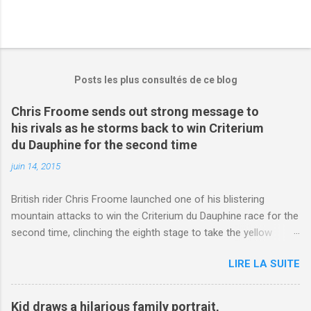
Posts les plus consultés de ce blog
Chris Froome sends out strong message to
his rivals as he storms back to win Criterium
du Dauphine for the second time
juin 14, 2015
British rider Chris Froome launched one of his blistering
mountain attacks to win the Criterium du Dauphine race for the
second time, clinching the eighth stage to take the yellow
jersey. from Articles | Mail Online
LIRE LA SUITE
http://www.dailymail.co.uk/sport/othersports/article-
3123660/Chris-Froome-sends-strong-message-rivals-storms-
win-Criterium-du-Dauphine-second-time.html?
Kid draws a hilarious family portrait,