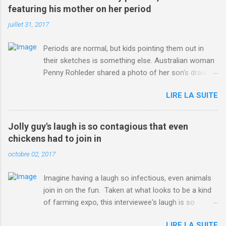
ITO=1490&ns_mchannel=rss&ns_campaign=1490
featuring his mother on her period
juillet 31, 2017
Periods are normal, but kids pointing them out in
their sketches is something else. Australian woman
Penny Rohleder shared a photo of her son's drawing
on the Facebook page of blogger Constance Hall on
LIRE LA SUITE
Jul. 25, which well, says it all. SEE ALSO: James
Corden tests out gymnastics class for his son and
is instantly showed up by children "I don't know
Jolly guy's laugh is so contagious that even
whether to be proud or embarrassed that my 5 year
chickens had to join in
old son knows this," Rohleder wrote. "Julian drew a
octobre 02, 2017
family portrait. I said 'What's that red bit on me?'
And he replied, real casual, 'That's your period.'"
Imagine having a laugh so infectious, even animals
Well, at least he knows. To give further context,
join in on the fun. Taken at what looks to be a kind
Rohleder revealed she had pulmonary embolism in
of farming expo, this interviewee's laugh is so
October 2016, and was put on blood thinning
contagious, it managed to get the chickens going.
treatment which makes her periods "very, very bad,"
LIRE LA SUITE