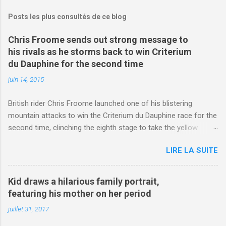
Posts les plus consultés de ce blog
Chris Froome sends out strong message to
his rivals as he storms back to win Criterium
du Dauphine for the second time
juin 14, 2015
British rider Chris Froome launched one of his blistering
mountain attacks to win the Criterium du Dauphine race for the
second time, clinching the eighth stage to take the yellow
jersey. from Articles | Mail Online
LIRE LA SUITE
http://www.dailymail.co.uk/sport/othersports/article-
3123660/Chris-Froome-sends-strong-message-rivals-storms-
win-Criterium-du-Dauphine-second-time.html?
Kid draws a hilarious family portrait,
ITO=1490&ns_mchannel=rss&ns_campaign=1490
featuring his mother on her period
juillet 31, 2017