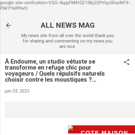
google-site-verification=VGG-4uppFMIH5Z158y2SPtfqc0DazM19-
Accéder au contenu principal
P6kYYaW9wQ
ALL NEWS MAG
My news site from all over the world thank you
for sharing and commenting on my news.you
are nice.
À Endoume, un studio vétuste se
transforme en refuge chic pour
voyageurs / Quels répulsifs naturels
choisir contre les moustiques ?...
juin 03, 2025