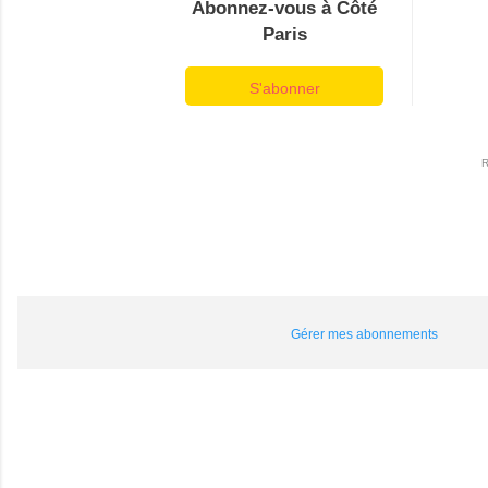
Abonnez-vous à Côté
Paris
S'abonner
Gérer mes abonnements
C