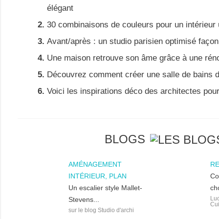
élégant
30 combinaisons de couleurs pour un intérieur
Avant/après : un studio parisien optimisé faço
Une maison retrouve son âme grâce à une rén
Découvrez comment créer une salle de bains d
Voici les inspirations déco des architectes pou
BLOGS
AMÉNAGEMENT
RE
INTÉRIEUR, PLAN
Co
Un escalier style Mallet-
cho
Luc
Stevens...
Cui
sur le blog Studio d'archi