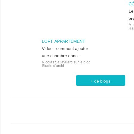
CÔ
Le
pr
Mat
Hap
LOFT, APPARTEMENT
Vidéo : comment ajouter
une chambre dans...
Nicolas Sallavuard sur le blog
Studio d'archi
+ de blogs