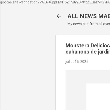
google-site-verification=VGG-4uppFMIH5Z158y2SPtfqc0DazM19-
ALL NEWS MA
My news site from all ove
Monstera Deliciosa
cabanons de jardin
juillet 15, 2025