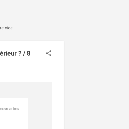
e nice.
érieur ? / 8
ersion en ligne