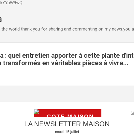
P6kYYaW9wQ
Accéder au contenu principal
G
r the world thank you for sharing and commenting on my news.you ar
 : quel entretien apporter à cette plante d'int
 transformés en véritables pièces à vivre...
V
LA NEWSLETTER MAISON
mardi 15 juillet