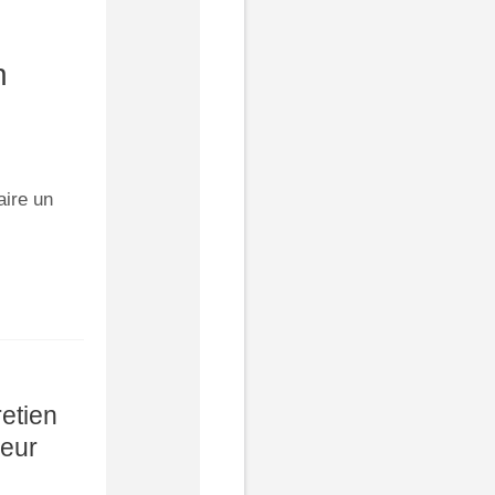
n
aire un
retien
ieur