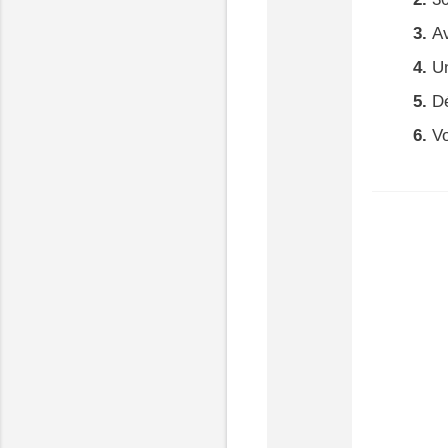
Av
U
Dé
Vo