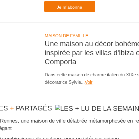
Je m'abonne
MAISON DE FAMILLE
Une maison au décor bohèm
inspirée par les villas d'Ibiza 
Comporta
Dans cette maison de charme italien du XIXe si
décoratrice Sylvie...
Voir
ES
+
PARTAGÉS
Rennes, une maison de ville délabrée métamorphosée en re
égant
 combinaisons de couleurs pour un intérieur unique