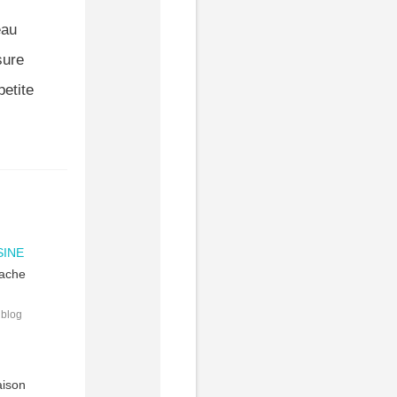
eau
sure
etite
SINE
tache
 blog
aison