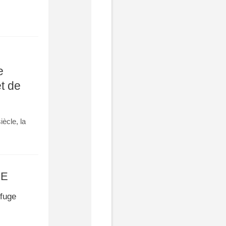
e
et de
ècle, la
fuge