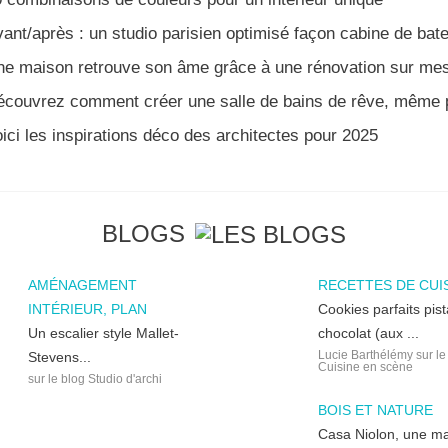
ant/après : un studio parisien optimisé façon cabine de bat
ne maison retrouve son âme grâce à une rénovation sur me
couvrez comment créer une salle de bains de rêve, même p
ici les inspirations déco des architectes pour 2025
BLOGS
AMÉNAGEMENT
RECETTES DE CUI
INTÉRIEUR, PLAN
Cookies parfaits pis
Un escalier style Mallet-
chocolat (aux ...
Lucie Barthélémy sur le
Stevens...
Cuisine en scène
sur le blog Studio d'archi
BOIS ET NATURE
Casa Niolon, une m