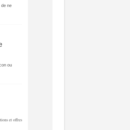
d de ne
e
lcon ou
ions et offres