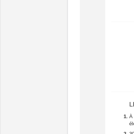
L
À 
él
30