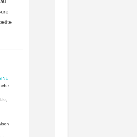
eau
sure
etite
SINE
tache
 blog
aison