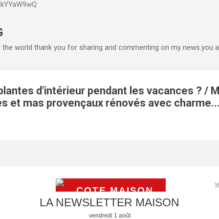
P6kYYaW9wQ
Accéder au contenu principal
G
r the world thank you for sharing and commenting on my news.you ar
plantes d'intérieur pendant les vacances ? / 
des et mas provençaux rénovés avec charme..
V
LA NEWSLETTER MAISON
vendredi 1 août