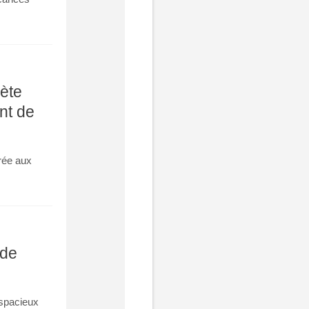
rète
nt de
rée aux
 de
 spacieux