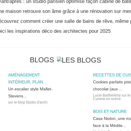
ant/après : un studio parisien optimisé façon cabine de bat
ne maison retrouve son âme grâce à une rénovation sur me
couvrez comment créer une salle de bains de rêve, même p
ici les inspirations déco des architectes pour 2025
BLOGS
AMÉNAGEMENT
RECETTES DE CUI
INTÉRIEUR, PLAN
Cookies parfaits pis
Un escalier style Mallet-
chocolat (aux ...
Lucie Barthélémy sur le
Stevens...
Cuisine en scène
sur le blog Studio d'archi
BOIS ET NATURE
Casa Niolon, une m
face à la Médite...