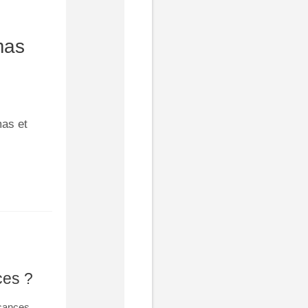
mas
as et
ces ?
acances