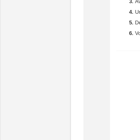
Av
U
Dé
Vo