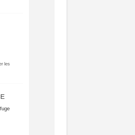
er les
fuge