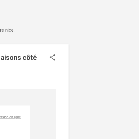
e nice.
Maisons côté
.
ersion en ligne