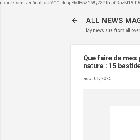
google-site-verification=VGG-4uppFMIH5Z158y2SPtfqc0DazM19-
ALL NEWS MA
My news site from all ove
Que faire de mes 
nature : 15 basti
août 01, 2025